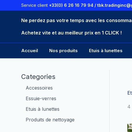
Aller
Service client
+33(0) 6 26 16 79 94 /
tbk.tradinginc@
au
contenu
Ne perdez pas votre temps avec les consomma
Achetez vite et au meilleur prix en 1 CLICK !
Accueil
Nos produits
Etuis à lunettes
Categories
Accessoires
Et
Essuie-verres
4 
Etuis à lunettes
Produits de nettoyage