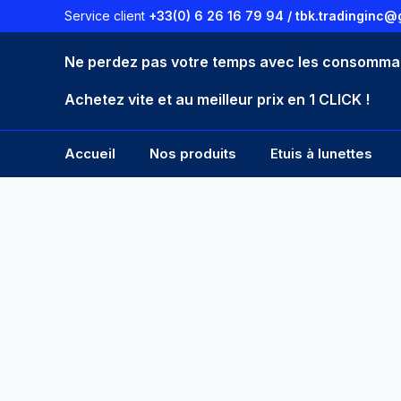
Aller
Service client
+33(0) 6 26 16 79 94 /
tbk.tradinginc@
au
contenu
Ne perdez pas votre temps avec les consomma
Achetez vite et au meilleur prix en 1 CLICK !
Accueil
Nos produits
Etuis à lunettes