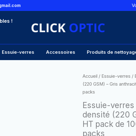
V
gmail.com
bles !
Essuie-verres
Accessoires
Produits de nettoyag
quantité
Accueil
/
Essuie-verres
/ 
de
(220 GSM) – Gris anthraci
Essuie-
packs
verres
Essuie-verres
microfibre
densité (220 G
(10x15
HT pack de 10
cm)
-
packs