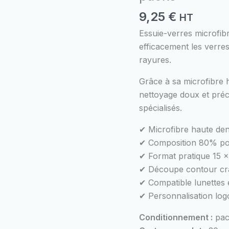
haute
9,25
€
HT
densité
(220
Essuie-verres microfib
GSM)
efficacement les verres
-
rayures.
Gris
Grâce à sa microfibre ha
anthracite
nettoyage doux et préci
-
spécialisés.
9,25€
HT
✔ Microfibre haute den
pack
✔ Composition 80% po
de
✔ Format pratique 15 
100
✔ Découpe contour cr
-
✔ Compatible lunettes e
185€
✔ Personnalisation log
HT
Conditionnement :
pac
le