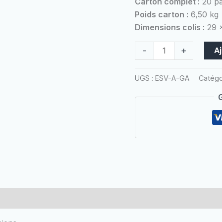
Carton complet :
20 pa
carton
Poids carton :
6,50 kg
de
Dimensions colis :
29 x
20
packs
A
-
+
UGS :
ESV-A-GA
Catégo